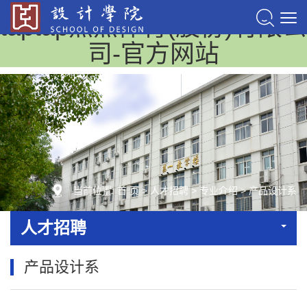
taptap点点体育(股份)有限公
taptap点点体育(股份)有限公
taptap点点体育(股份)有限公
taptap点点体育(股份)有限公
taptap点点体育(股份)有限公
taptap点点体育(股份)有限公
taptap点点体育(股份)有限公
taptap点点体育(股份)有限公
taptap点点体育(股份)有限公
taptap点点体育(股份)有限公
taptap点点体育(股份)有限公
taptap点点体育(股份)有限公
taptap点点体育(股份)有限公
taptap点点体育(股份)有限公
taptap点点体育(股份)有限公
taptap点点体育(股份)有限公
taptap点点体育(股份)有限公
taptap点点体育(股份)有限公
taptap点点体育(股份)有限公
taptap点点体育(股份)有限公
taptap点点体育(股份)有限公
taptap点点体育(股份)有限公
taptap点点体育(股份)有限公
taptap点点体育(股份)有限公
taptap点点体育(股份)有限公
taptap点点体育(股份)有限公
taptap点点体育(股份)有限公
taptap点点体育(股份)有限公
taptap点点体育(股份)有限公
taptap点点体育(股份)有限公
taptap点点体育(股份)有限公
taptap点点体育(股份)有限公
taptap点点体育(股份)有限公
taptap点点体育(股份)有限公
taptap点点体育(股份)有限公
taptap点点体育(股份)有限公
taptap点点体育(股份)有限公
taptap点点体育(股份)有限公
taptap点点体育(股份)有限公
taptap点点体育(股份)有限公
taptap点点体育(股份)有限公
taptap点点体育(股份)有限公
taptap点点体育(股份)有限公
taptap点点体育(股份)有限公
taptap点点体育(股份)有限公
taptap点点体育(股份)有限公
taptap点点体育(股份)有限公
taptap点点体育(股份)有限公
taptap点点体育(股份)有限公
taptap点点体育(股份)有限公
taptap点点体育(股份)有限公
taptap点点体育(股份)有限公
taptap点点体育(股份)有限公