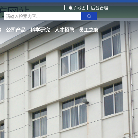
官方网站
官方网站
官方网站
官方网站
官方网站
官方网站
官方网站
官方网站
官方网站
官方网站
官方网站
官方网站
官方网站
官方网站
官方网站
官方网站
官方网站
官方网站
官方网站
官方网站
官方网站
官方网站
官方网站
官方网站
官方网站
官方网站
官方网站
官方网站
官方网站
官方网站
官方网站
官方网站
官方网站
官方网站
官方网站
官方网站
官方网站
官方网站
官方网站
官方网站
官方网站
官方网站
官方网站
官方网站
官方网站
官方网站
官方网站
官方网站
官方网站
官方网站
官方网站
官方网站
官方网站
官方网站
官方网站
官方网站
官方网站
官方网站
官方网站
官方网站
官方网站
官方网站
官方网站
官方网站
官方网站
官方网站
官方网站
官方网站
官方网站
官方网站
官方网站
官方网站
官方网站
官方网站
官方网站
官方网站
官方网站
官方网站
官方网站
官方网站
官方网站
官方网站
官方网站