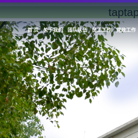
tap
tap
tap
tap
tap
tap
tap
tap
tap
tap
tap
tap
tap
tap
tap
tap
tap
tap
tap
tap
tap
tap
tap
tap
tap
tap
tap
tap
tap
tap
tap
tap
tap
tap
tap
tap
tap
tap
tap
tap
tap
tap
tap
tap
tap
tap
tap
tap
tap
tap
tap
tap
tap
tap
tap
tap
tap
tap
tap
tap
tap
tap
tap
tap
tap
tap
tap
tap
tap
tap
tap
tap
tap
tap
tap
tap